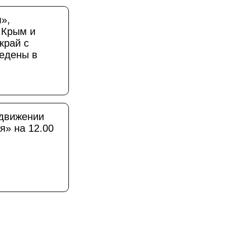
»,
 Крым и
край с
едены в
движении
я» на 12.00