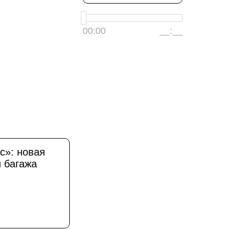
00:00
__:__
с»: новая
и багажа