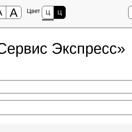
А
А
Цвет
Ц
Ц
Сервис Экспресс»
зврат
Поезда
Информация и услуги