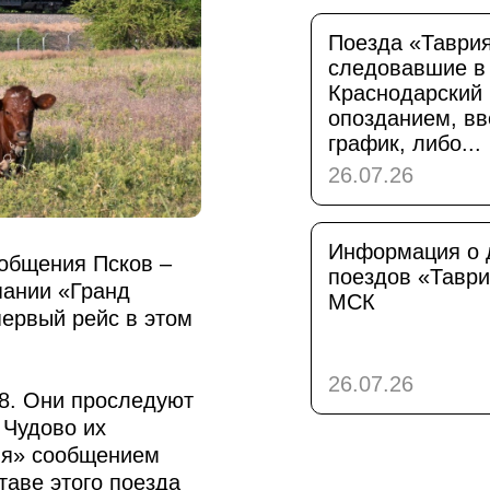
Поезда «Таврия
следовавшие в
Краснодарский 
опозданием, вв
график, либо...
26.07.26
Информация о 
ообщения Псков –
поездов «Таври
пании «Гранд
МСК
первый рейс в этом
26.07.26
18. Они проследуют
 Чудово их
ия» сообщением
таве этого поезда