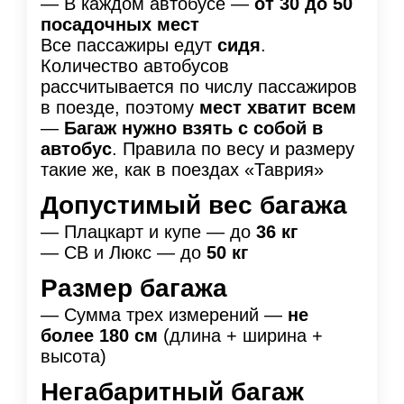
— В каждом автобусе —
от 30 до 50
посадочных мест
Все пассажиры едут
сидя
.
Количество автобусов
рассчитывается по числу пассажиров
в поезде, поэтому
мест хватит всем
—
Багаж нужно взять с собой в
автобус
. Правила по весу и размеру
такие же, как в поездах «Таврия»
Допустимый вес багажа
— Плацкарт и купе — до
36 кг
— СВ и Люкс — до
50 кг
Размер багажа
— Сумма трех измерений —
не
более 180 см
(длина + ширина +
высота)
Негабаритный багаж