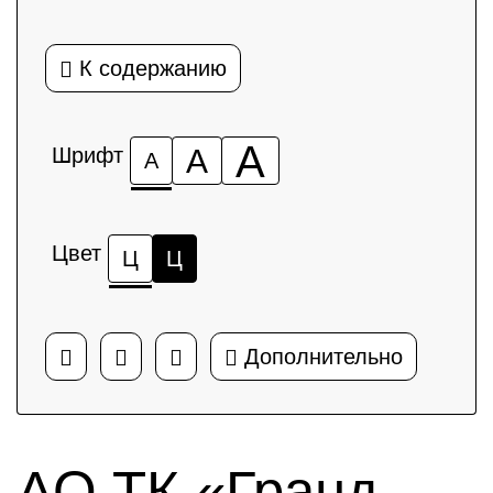
К содержанию
А
Шрифт
А
А
Цвет
Ц
Ц
Дополнительно
АО ТК «Гранд