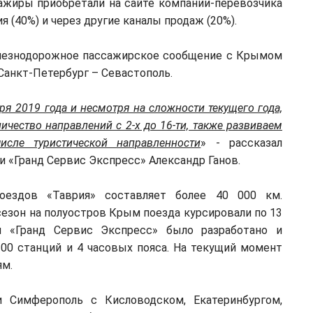
жиры приобретали на сайте компании-перевозчика
ия (40%) и через другие каналы продаж (20%).
железнодорожное пассажирское сообщение с Крымом
Санкт-Петербург – Севастополь.
я 2019 года и несмотря на сложности текущего года,
чество направлений с 2-х до 16-ти, также развиваем
исле туристической направленности
» - рассказал
и «Гранд Сервис Экспресс» Александр Ганов.
ездов «Таврия» составляет более 40 000 км.
сезон на полуостров Крым поезда курсировали по 13
м «Гранд Сервис Экспресс» было разработано и
200 станций и 4 часовых пояса. На текущий момент
иям.
и Симферополь с Кисловодском, Екатеринбургом,