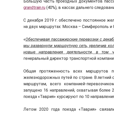
Большую часть проездных документов пасса
grandtrain.ru
(40%), в кассах дальнего следован
С декабря 2019 г. обеспечено постоянное 
на двух маршрутах: Москва – Симферополь и 
«
Обеспечивая пассажирские перевозки с декабр
мы развернули маршрутную сеть, увеличив коли
новые направления деятельности, в том ч
генеральный директор транспортной компани
Общая протяженность всех маршрутов по
железнодорожных путей по стране. В летний 
маршрутам, всего компанией-перевозчико
запущено 16 направлений, охватывая более 
поезда «Таврия» курсируют по 10 направлен
Летом 2020 года поезда «Таврия» связал