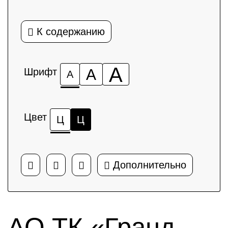
К содержанию
А
Шрифт
А
А
Цвет
Ц
Ц
Дополнительно
АО ТК «Гранд