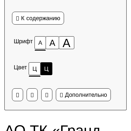
К содержанию
А
Шрифт
А
А
Цвет
Ц
Ц
Дополнительно
АО ТК «Гранд