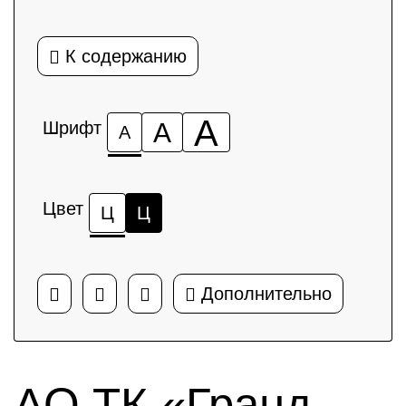
К содержанию
А
Шрифт
А
А
Цвет
Ц
Ц
Дополнительно
АО ТК «Гранд