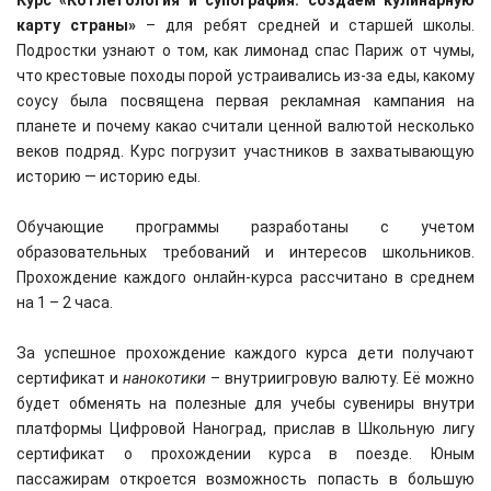
Курс «Котлетология и супография: создаём кулинарную
карту страны»
– для ребят средней и старшей школы.
Подростки узнают о том, как лимонад спас Париж от чумы,
что крестовые походы порой устраивались из-за еды, какому
соусу была посвящена первая рекламная кампания на
планете и почему какао считали ценной валютой несколько
веков подряд. Курс погрузит участников в захватывающую
историю — историю еды.
Обучающие программы разработаны с учетом
образовательных требований и интересов школьников.
Прохождение каждого онлайн-курса рассчитано в среднем
на 1 – 2 часа.
За успешное прохождение каждого курса дети получают
сертификат и
нанокотики
– внутриигровую валюту. Её можно
будет обменять на полезные для учебы сувениры внутри
платформы Цифровой Наноград, прислав в Школьную лигу
сертификат о прохождении курса в поезде. Юным
пассажирам откроется возможность попасть в большую