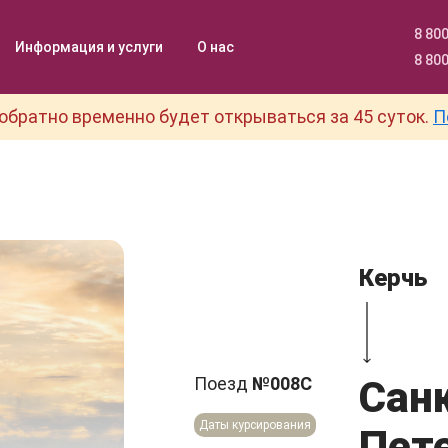
8 800
Информация и услуги
О нас
8 800
обратно временно будет открываться за 45 суток.
П
Керчь
Поезд
№008С
Сан
Даты курсирования
Пет