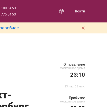
 100 54 53
Войти
 775 54 53
одробнее
.
Отправление
московское время
23:10
33 час. 05 мин.
кт-
Прибытие
московское время
ербург