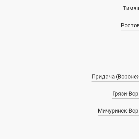
Тимаш
Росто
Придача (Вороне
Грязи-Во
Мичуринск-Вор