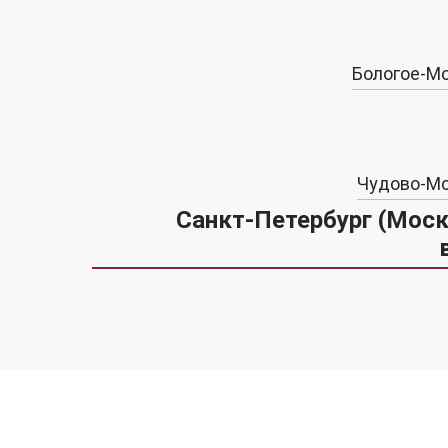
Бологое-М
Чудово-М
Санкт-Петербург (Мос