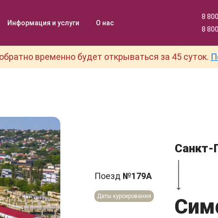
8 800
Информация и услуги
О нас
8 800
обратно временно будет открываться за 45 суток.
П
Санкт-
Поезд
№179А
Даты курсирования
Сим