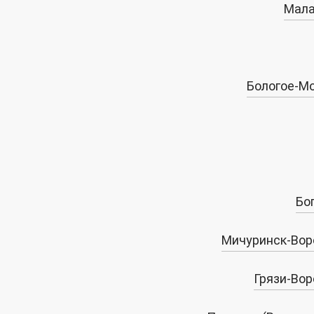
Мала
Бологое-М
Бо
Мичуринск-Вор
Грязи-Во