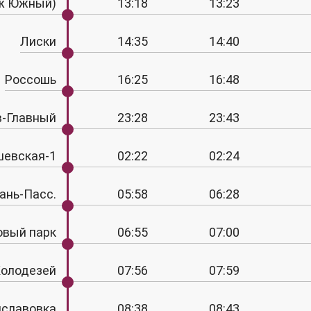
ж Южный)
13:18
13:23
Лиски
14:35
14:40
Россошь
16:25
16:48
в-Главный
23:28
23:43
евская-1
02:22
02:24
ань-Пасс.
05:58
06:28
овый парк
06:55
07:00
Колодезей
07:56
07:59
славовка
08:38
08:43