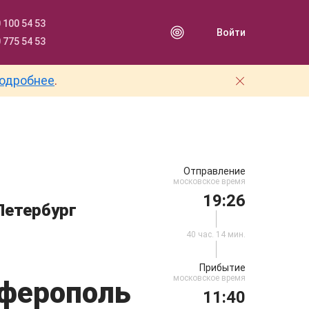
 100 54 53
Войти
 775 54 53
одробнее
.
Отправление
московское время
19:26
Петербург
40 час. 14 мин.
Прибытие
московское время
ферополь
11:40