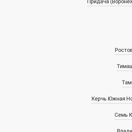
Придача (Вороне
Росто
Тимаш
Там
Керчь Южная Н
Семь 
Влади