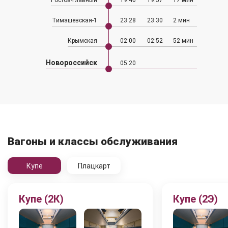
Ростов-Главный
19:40
19:57
17 мин
Тимашевская-1
23:28
23:30
2 мин
Крымская
02:00
02:52
52 мин
Новороссийск
05:20
Вагоны и классы обслуживания
Купе
Плацкарт
Купе (2К)
Купе (2Э)