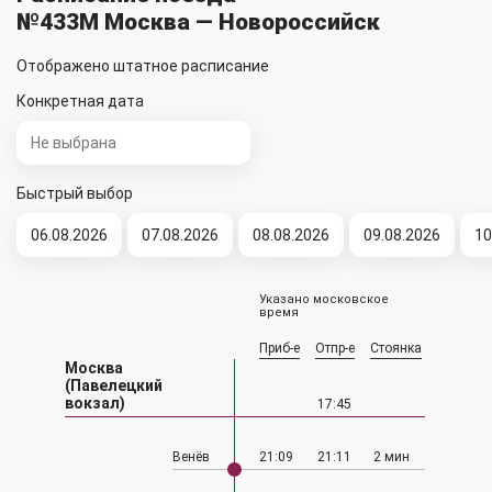
№433М Москва — Новороссийск
Отображено штатное расписание
Конкретная дата
Быстрый выбор
06.08.2026
07.08.2026
08.08.2026
09.08.2026
10
Указано московское
время
Приб-е
Отпр-е
Стоянка
Москва
(Павелецкий
вокзал)
17:45
Венёв
21:09
21:11
2 мин