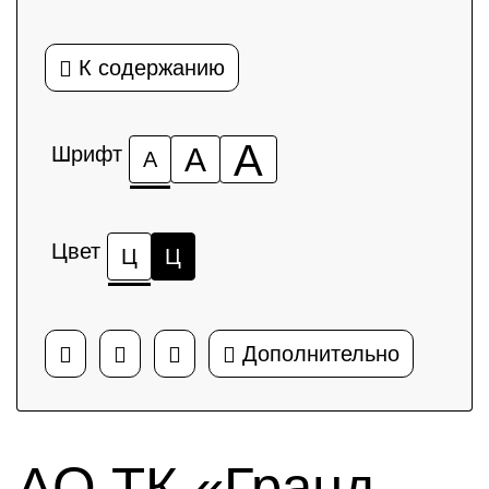
К содержанию
А
Шрифт
А
А
Цвет
Ц
Ц
Дополнительно
АО ТК «Гранд