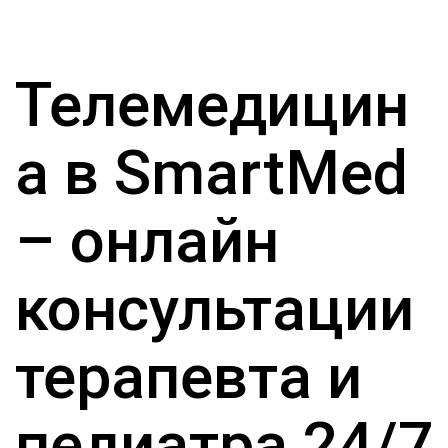
Телемедицин
а в SmartMed
– онлайн
консультации
терапевта и
педиатра 24/7